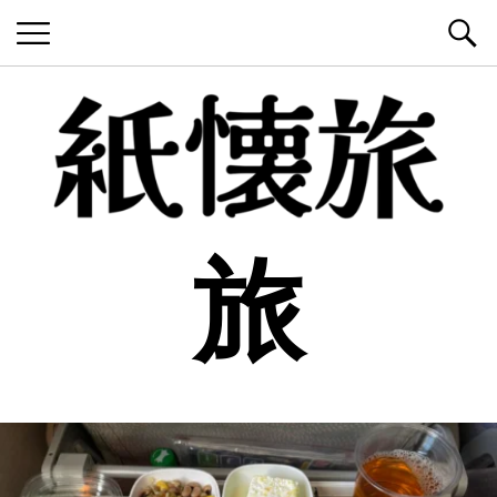
紙懐旅
極私的な紙と懐古と旅の記録
旅