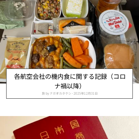
各航空会社の機内食に関する記録（コロ
ナ禍以降）
旅
by
ナガオカタケシ
2025年12月31日